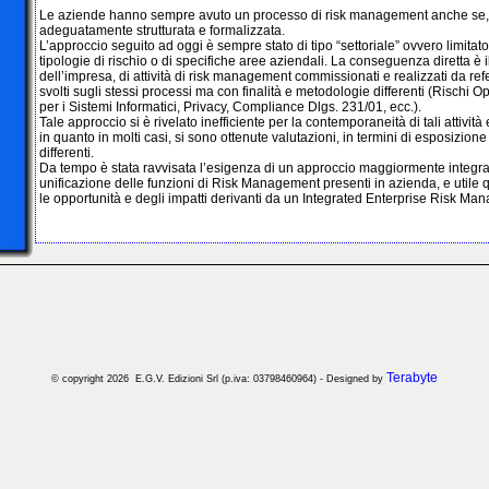
Le aziende hanno sempre avuto un processo di risk management anche se, a
adeguatamente strutturata e formalizzata.
L’approccio seguito ad oggi è sempre stato di tipo “settoriale” ovvero limitato a
tipologie di rischio o di specifiche aree aziendali. La conseguenza diretta è il 
dell’impresa, di attività di risk management commissionati e realizzati da refe
svolti sugli stessi processi ma con finalità e metodologie differenti (Rischi O
per i Sistemi Informatici, Privacy, Compliance Dlgs. 231/01, ecc.).
Tale approccio si è rivelato inefficiente per la contemporaneità di tali attivit
in quanto in molti casi, si sono ottenute valutazioni, in termini di esposizione
differenti.
Da tempo è stata ravvisata l’esigenza di un approccio maggiormente integra
unificazione delle funzioni di Risk Management presenti in azienda, e util
le opportunità e degli impatti derivanti da un Integrated Enterprise Risk Ma
Terabyte
© copyright 2026 E.G.V. Edizioni Srl (p.iva:
03798460964)
- Designed by