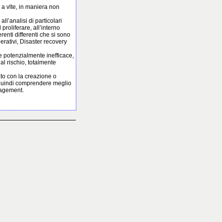
 vlte, in maniera non
ll’analisi di particolari
proliferare, all’interno
renti differenti che si sono
perativi, Disaster recovery
à e potenzialmente inefficace,
 al rischio, totalmente
to con la creazione o
e quindi comprendere meglio
nagement.