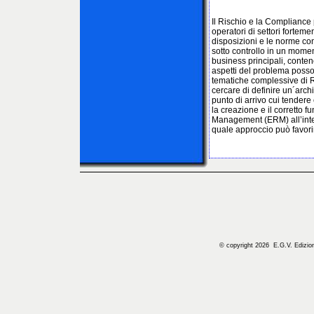
Il Rischio e la Compliance
operatori di settori fortem
disposizioni e le norme cont
sotto controllo in un moment
business principali, conten
aspetti del problema posson
tematiche complessive di R&
cercare di definire un´archit
punto di arrivo cui tendere
la creazione e il corretto 
Management (ERM) all’inter
quale approccio può favori
© copyright 2026 E.G.V. Edizioni