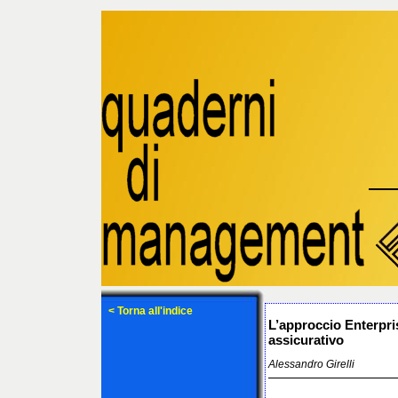
< Torna all'indice
L’approccio Enterpri
assicurativo
Alessandro Girelli