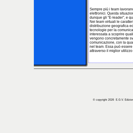
Sempre più i team lavorano
elettronici. Questa situaz
dunque gli “E-leader”, e qu
Nei team virtuali le carat
distribuzione geografica e
tecnologie per la comunic
interessata a scoprire qual
vengono concretamente svil
comunicazione, con la quale
nel team. Essa può essere 
attraverso il miglior utilizzo
© copyright 2026 E.G.V. Edizioni