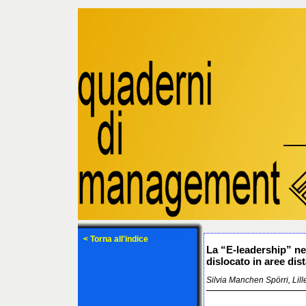
< Torna all'indice
La “E-leadership” ne
dislocato in aree dist
Silvia Manchen Spörri, Lill