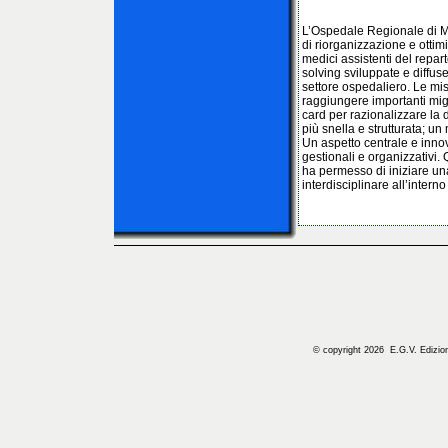
L’Ospedale Regionale di M
di riorganizzazione e ottimi
medici assistenti del repar
solving sviluppate e diffu
settore ospedaliero. Le mis
raggiungere importanti migl
card per razionalizzare la d
più snella e strutturata; u
Un aspetto centrale e innov
gestionali e organizzativi. 
ha permesso di iniziare un
interdisciplinare all’intern
© copyright 2026 E.G.V. Edizioni