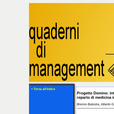
< Torna all'indice
Progetto Domino: int
reparto di medicina i
Brenno Balestra, Alberto G