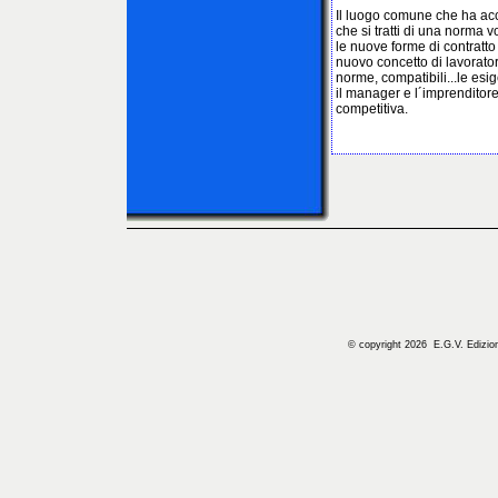
Il luogo comune che ha acc
che si tratti di una norma v
le nuove forme di contratto 
nuovo concetto di lavorator
norme, compatibili...le esi
il manager e l´imprenditore
competitiva.
© copyright 2026 E.G.V. Edizioni