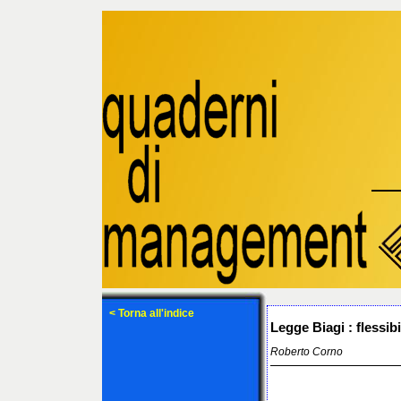
< Torna all'indice
Legge Biagi : flessib
Roberto Corno