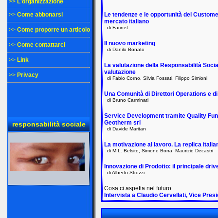
>>
L'organizzazione
>>
Come abbonarsi
Le tendenze e le opportunità del Customer
mercato italiano
di Farinet
>>
Come proporre un articolo
Il nuovo marketing
>>
Come contattarci
di Danilo Bonato
>>
Link
La valutazione della Responsabilità Social
valutazione
>>
Privacy
di Fabio Corno, Silvia Fossati, Filippo Simioni
Una Comunità di Direttori Operations e di
di Bruno Carminati
Service Development tramite Quality Func
Geotherm srl
responsabilità sociale
di Davide Maritan
La motivazione al lavoro. La replica itali
di M.L. Belsito, Simone Borra, Maurizio Decastri
Innovazione di Prodotto: il principale driv
di Alberto Strozzi
Cosa ci aspetta nel futuro
Intervista a Claudio Cervellati, Vice Pr