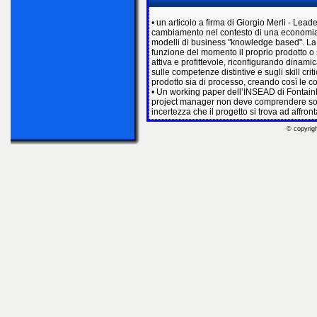
• un articolo a firma di Giorgio Merli - Lea
cambiamento nel contesto di una economia 
modelli di business "knowledge based". La
funzione del momento il proprio prodotto o se
attiva e profittevole, riconfigurando dinami
sulle competenze distintive e sugli skill cri
prodotto sia di processo, creando così le co
• Un working paper dell’INSEAD di Fontainbl
project manager non deve comprendere solo 
incertezza che il progetto si trova ad affront
© copyrigh