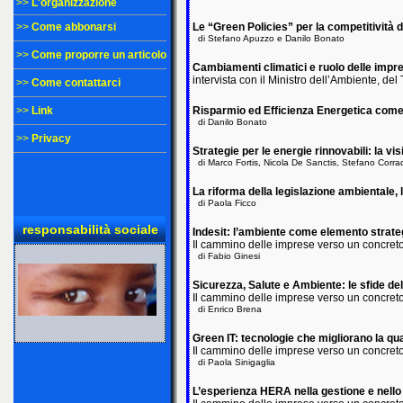
>>
L'organizzazione
>>
Come abbonarsi
Le “Green Policies” per la competitività d
di Stefano Apuzzo e Danilo Bonato
>>
Come proporre un articolo
Cambiamenti climatici e ruolo delle impre
intervista con il Ministro dell’Ambiente, de
>>
Come contattarci
>>
Link
Risparmio ed Efficienza Energetica come p
di Danilo Bonato
>>
Privacy
Strategie per le energie rinnovabili: la vi
di Marco Fortis, Nicola De Sanctis, Stefano Corrad
La riforma della legislazione ambientale,
di Paola Ficco
responsabilità sociale
Indesit: l’ambiente come elemento strat
Il cammino delle imprese verso un concreto
di Fabio Ginesi
Sicurezza, Salute e Ambiente: le sfide d
Il cammino delle imprese verso un concreto
di Enrico Brena
Green IT: tecnologie che migliorano la qua
Il cammino delle imprese verso un concreto
di Paola Sinigaglia
L’esperienza HERA nella gestione e nello 