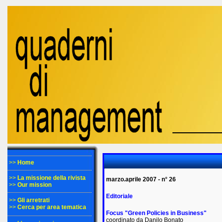
>>
Home
>>
La missione della rivista
marzo.aprile 2007 - n° 26
>>
Our mission
Editoriale
>>
Gli arretrati
>>
Cerca per area tematica
Focus "Green Policies in Business"
coordinato da Danilo Bonato