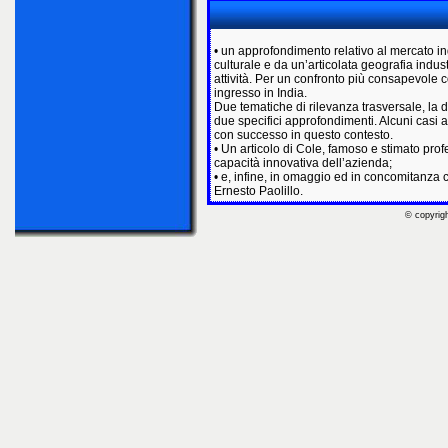
• un approfondimento relativo al mercato i
culturale e da un’articolata geografia indust
attività. Per un confronto più consapevole 
ingresso in India.
Due tematiche di rilevanza trasversale, la d
due specifici approfondimenti. Alcuni casi 
con successo in questo contesto.
• Un articolo di Cole, famoso e stimato profe
capacità innovativa dell’azienda;
• e, infine, in omaggio ed in concomitanza co
Ernesto Paolillo.
© copyrigh