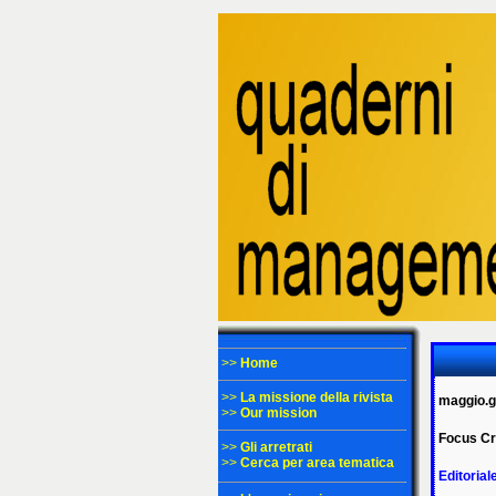
>>
Home
>>
La missione della rivista
maggio.g
>>
Our mission
Focus Cre
>>
Gli arretrati
>>
Cerca per area tematica
Editorial