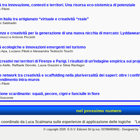
à tra innovazione, contesti e territori. Una risorsa eco-sistemica di potenziale
Pilotti
in Italia tra artigianato “virtuale e creatività “reale”
o Sabbadin
e e creatività per la generazione di una nuova nicchia di mercato: Lyddawear e i
rucci e Antonio Picciotti
à ecologiche e innovazioni emergenti nel turismo
 Apa, Luciano Pilotti e Alessandra Tedeschi Toschi
reativi nei territori di Firenze e Parigi. I risultati di un’indagine empirica sui pr
Aiello, Raffaele Donvito, Laura Grazzini e Silvia Ranfagni
 network tra creatività e scaffolding nella pluriversalità dei saperi: oltre i confin
rendimento intra-muros
Pilotti
ione scardinante: squali, pecore, cigni e fanciulle in fiore
Viceconte
nel prossimo numero
s coordinato da Luca Scalmana sulle esperienze di applicazione delle logiche “Le
© copyright 2026 E.G.V. Edizioni Srl (p.iva:
03798460964)
- Designed by