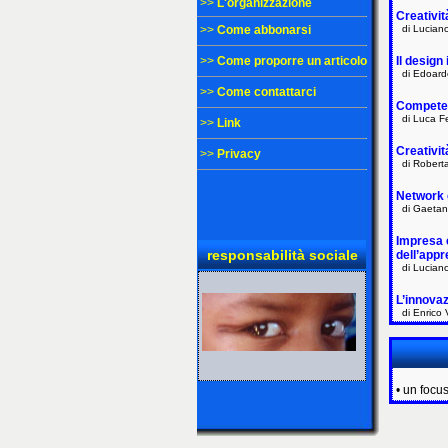
>>
L'organizzazione
Creativit
>>
Come abbonarsi
di Luciano 
>>
Come proporre un articolo
Il design 
di Edoard
>>
Come contattarci
Competenz
di Luca Fer
>>
Link
Creativit
>>
Privacy
di Roberta
Network c
di Gaetano 
Impresa e
responsabilità sociale
dell’app
di Luciano 
L’innovaz
di Enrico 
• un focu