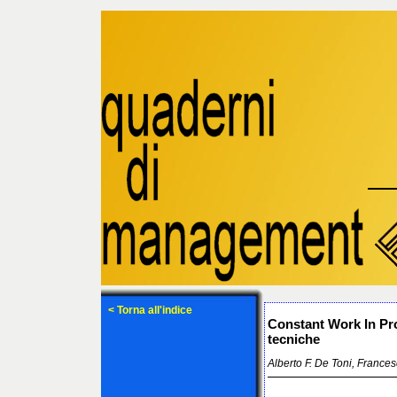
< Torna all'indice
Constant Work In Proc
tecniche
Alberto F. De Toni, Frances