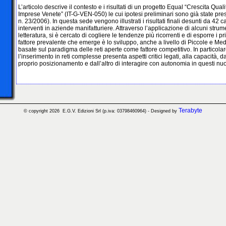
L’articolo descrive il contesto e i risultati di un progetto Equal “Crescita Qua
Imprese Venete” (IT-G-VEN-050) le cui ipotesi preliminari sono già state pres
n. 23/2006). In questa sede vengono illustrati i risultati finali desunti da 42 c
interventi in aziende manifatturiere. Attraverso l’applicazione di alcuni strumen
letteratura, si è cercato di cogliere le tendenze più ricorrenti e di esporre i pri
fattore prevalente che emerge è lo sviluppo, anche a livello di Piccole e Med
basate sul paradigma delle reti aperte come fattore competitivo. In particolar
l’inserimento in reti complesse presenta aspetti critici legati, alla capacità, da 
proprio posizionamento e dall’altro di interagire con autonomia in questi nuo
Terabyte
© copyright 2026 E.G.V. Edizioni Srl (p.iva:
03798460964)
- Designed by