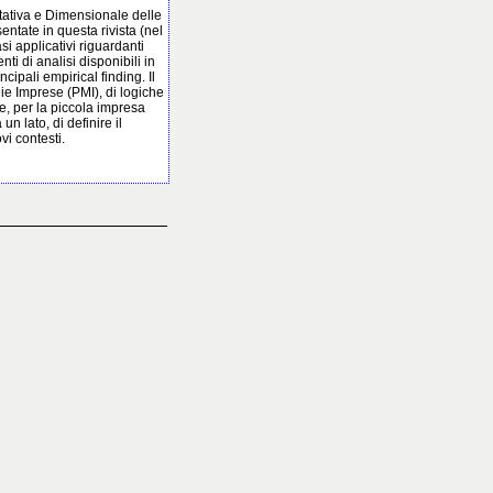
litativa e Dimensionale delle
entate in questa rivista (nel
asi applicativi riguardanti
ti di analisi disponibili in
ncipali empirical finding. Il
ie Imprese (PMI), di logiche
e, per la piccola impresa
un lato, di definire il
vi contesti.