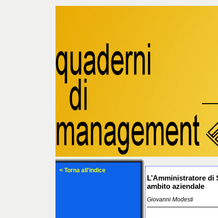
< Torna all'indice
L’Amministratore di S
ambito aziendale
Giovanni Modesti