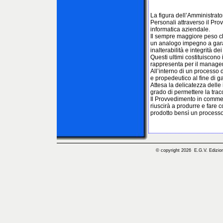
La figura dell’Amministrato
Personali attraverso il Pro
informatica aziendale.
Il sempre maggiore peso ch
un analogo impegno a garan
inalterabilità e integrità dei
Questi ultimi costituiscono 
rappresenta per il managem
All’interno di un processo d
e propedeutico al fine di ga
Attesa la delicatezza delle 
grado di permettere la tracc
Il Provvedimento in commen
riuscirà a produrre e fare 
prodotto bensì un processo
© copyright 2026 E.G.V. Edizioni