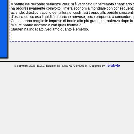
A partire dal secondo semestre 2008 si è verificato un terremoto finanziario che
ha progressivamente coinvolto l’intera economia mondiale con conseguenze c
aziende: drastico tracollo del fatturato, costi fissi troppo alti, perdite crescen
d’esercizio, scarsa liquidità e banche nervose, poco propense a concedere pre
Come hanno reagito le imprese di fronte alla più grande turbolenza dopo la 
misure hanno adottato e con quali risultati?
Staufen ha indagato, vediamo quanto è emerso.
Terabyte
© copyright 2026 E.G.V. Edizioni Srl (p.iva:
03798460964)
- Designed by