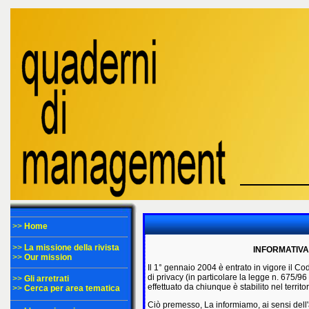
>>
Home
>>
La missione della rivista
INFORMATIVA 
>>
Our mission
Il 1° gennaio 2004 è entrato in vigore il C
di privacy (in particolare la legge n. 675/96
>>
Gli arretrati
effettuato da chiunque è stabilito nel terri
>>
Cerca per area tematica
Ciò premesso, La informiamo, ai sensi dell'a