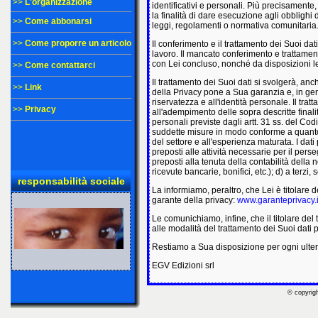
>>
L'organizzazione
identificativi e personali. Più precisamente
la finalità di dare esecuzione agli obblighi
>>
Come abbonarsi
leggi, regolamenti o normativa comunitaria
>>
Come proporre un articolo
Il conferimento e il trattamento dei Suoi da
lavoro. Il mancato conferimento e trattament
con Lei concluso, nonché da disposizioni le
>>
Come contattarci
Il trattamento dei Suoi dati si svolgerà, anc
>>
Link
della Privacy pone a Sua garanzia e, in gener
riservatezza e all'identità personale. Il tr
>>
Privacy
all'adempimento delle sopra descritte finali
personali previste dagli artt. 31 ss. del Co
suddette misure in modo conforme a quanto s
del settore e all'esperienza maturata. I dati
preposti alle attività necessarie per il perse
preposti alla tenuta della contabilità della n
ricevute bancarie, bonifici, etc.); d) a terz
responsabilità sociale
La informiamo, peraltro, che Lei è titolare de
garante della privacy:
www.garanteprivacy.i
Le comunichiamo, infine, che il titolare del 
alle modalità del trattamento dei Suoi dati p
Restiamo a Sua disposizione per ogni ulteri
EGV Edizioni srl
© copyrigh